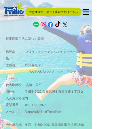
並ばず確実！ネット事前予約はこちら
特定商取引法に基づく表記
施設名 フロリックシーアドベンチャーパーク淡路
島
主催者 株式会社SiSS
（IAAPA ASIAパシフィック アクティブメ
ンバー）
代表取締役 高垣 周平
開催地 〒656-0022 兵庫県洲本市海岸通１丁目２
大浜海水浴場内
電話番号
050-1722-8975
メール
fsapawajishima@gmail.com
会社所在地 支店 〒680-0001 鳥取県鳥取市浜坂1390‐