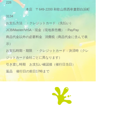
228
本店 〒649-2200 和歌山県西牟婁郡白浜町
3134
お支払方法 ・クレジットカード （先払い）
JCB/Master/VISA・現金（現地券売機）・PayPay
商品代金以外の必要料金 消費税（商品代金に含んで表
示）
お支払時期・期限 ・クレジットカード：決済時（クレ
ジットカード会社ごとに異なります）
引き渡し時期 お支払い確認後（催行日当日）
返品 催行日の前日17時まで